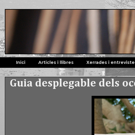
Inici
Articles i llibres
Xerrades i entreviste
Guia desplegable dels oc