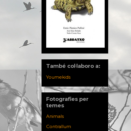
També col·laboro a:
Youmekids
Fotografies per
temes
Animals
Contrallum