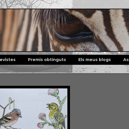
revistes
Premis obtinguts
Els meus blogs
As