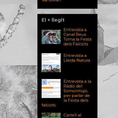
El + llegit
Entrevista a
Canal Reus:
Torna la Festa
dels Falciots
Entrevista a
Lleida Natura
Entrevista a la
Radio del
Somormujo,
per parlar de
la Festa dels
falciots
Cartell al