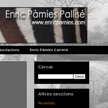
sociacions
Enric Pàmies Carreté
Cercar
Altres seccions
Novetats