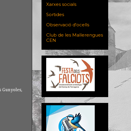
Xarxes socials
Sortides
Observació d'ocells
Club de les Mallerengues
CEN
es Gunyoles,