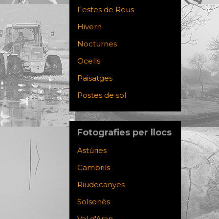
Festes de Reus
Hivern
Nocturnes
Ocells
Paisatges
Postes de sol
Fotografies per llocs
Astúries
Cambrils
Riudecanyes
Solsonès
Val d'Aran