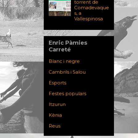
torrent de
Comadevaque
s, a
Vallespinosa
Enric Pàmies
Carreté
Blanc i negre
Cambrils i Salou
Esports
Festes populars
Itzurun
Kènia
Reus