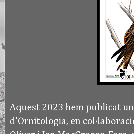
Aquest 2023 hem publicat un a
d'Ornitologia, en col·laborac